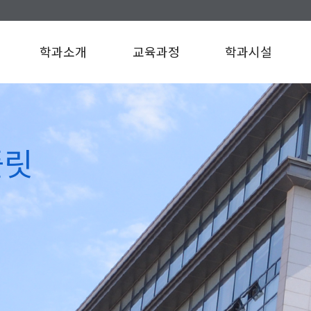
학과소개
교육과정
학과시설
인사말
교육과정
학과시설
연혁
규정/지침
플릿
찾아오시는길