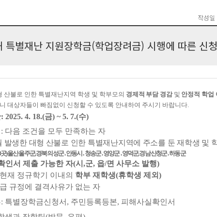
작성일
해 특별재난 지원장학금(학업장려금) 시행에 따른 신청
형 산불로 인한 특별재난지역 학생 및 학부모의
경제적 부담 경감
및
안정적
학업 
니 대상자들이 빠짐없이 신청할 수 있도록 안내하여 주시기 바랍니다
.
간
: 2025. 4. 18.(
금
) ~ 5. 7.(
수
)
격
:
다음 조건을 모두 만족하는 자
월 발생한 대형 산불로 인한 특별재난지역에 주소를 둔 재학생 및 
8
곳
)
울산 울주군
,
경북 의성군
․
안동시
․
청송군
․
영양군
․
영덕군
,
경남 산청군
․
하동군
인서 제출 가능한 자
(
시
,
군
,
읍
/
면 사무소 발행
)
 현재 정규학기 이내의
학부 재학생
(
휴학생 제외
)
급 규정에 결격사유가 없는 자
류
:
특별장학금신청서
,
주민등록등본
,
피해사실확인서
학생과 장학팀
(
방문
,
우편
)