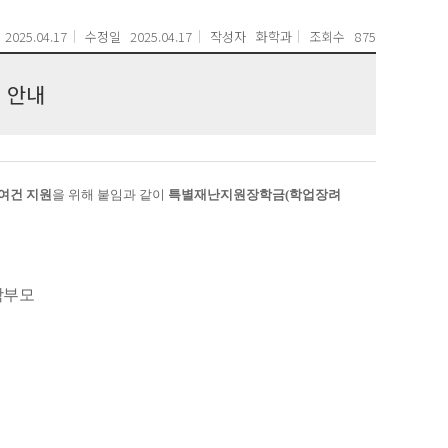
2025.04.17
수정일
2025.04.17
작성자
화학과
조회수
875
 안내
여건 지원
을
위해 붙임과 같이
특별재난지원장학금
(
학업장려
학부모