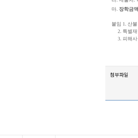
마
.
장학금
붙임
1.
산불
2.
특별재
3.
피해사
첨부파일