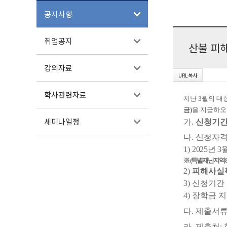
공지사항
취업공지
산불 피
강의자료
학사관련자료
지난
3
월의 대
금
)
을 지급하오
세미나일정
가
.
신청기
나
.
신청자
1)
2025
년
3
※
(
특별재난지역
2)
피해사실확
3)
신청기간
4)
장학금 지
다
.
제출서
라
.
제출처
: