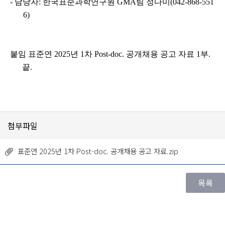
-
담당자
:
한국표준과학연구원
GMA
팀 정다미
(042-868-551
6)
붙임 표준연
2025
년
1
차
Post-doc.
공개채용 공고 자료
1
부
.
끝
.
첨부파일
표준연 2025년 1차 Post-doc. 공개채용 공고 자료.zip