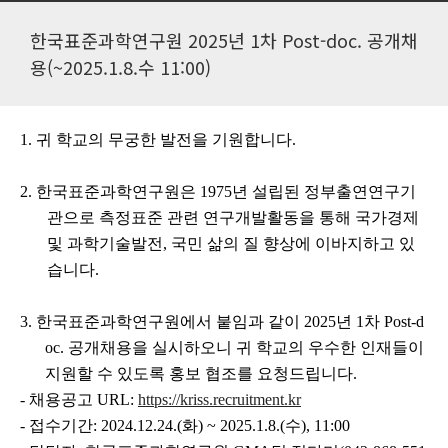
한국표준과학연구원 2025년 1차 Post-doc. 공개채
용(~2025.1.8.수 11:00)
1.
귀 학교의 무궁한 발전을 기원합니다
.
2.
한국표준과학연구원은
1975
년 설립된 정부출연연구기
관으로 측정표준 관련 연구개발활동을 통해 국가경제
및 과학기술발전
,
국민 삶의 질 향상에 이바지하고 있
습니다
.
3.
한국표준과학연구원에서 붙임과 같이
2025
년
1
차
Post-d
oc.
공개채용을 실시하오니 귀 학교의 우수한 인재들이
지원할 수 있도록 홍보 협조를 요청드립니다
.
-
채용공고
URL:
https://kriss.recruitment.kr
-
접수기간
: 2024.12.24.(
화
) ~ 2025.1.8.(
수
), 11:00